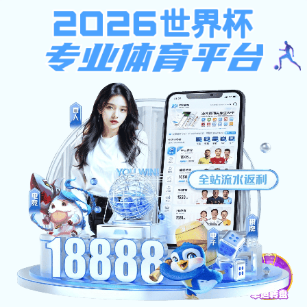
玩彩,大发计划软件,上海五星体育频道,wb体育
电话查询
首页
>
校园服务
>
电话查询
>
经济学院
玩彩官方网站（2025已更新）最新版本-IOS/安卓通用版
联系方式：
830012
(0991)7804654
??
信息反馈