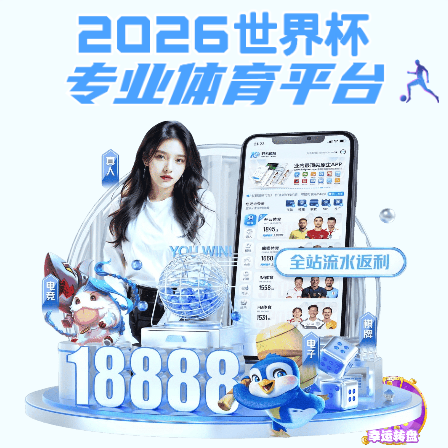
玩彩,大发计划软件,上海五星体
育频道,wb体育
玩彩官方网站（2025已更新）最新版本-IOS/安卓通用版