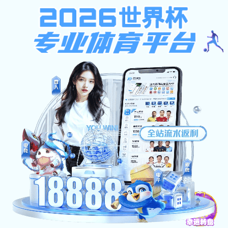
玩彩,大发计划软件,上海五星体
育频道,wb体育
玩彩官方网站（2025已更新）最新版本-IOS/安卓通用版